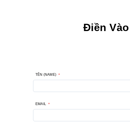
Điền Và
TÊN (NAME)
*
EMAIL
*