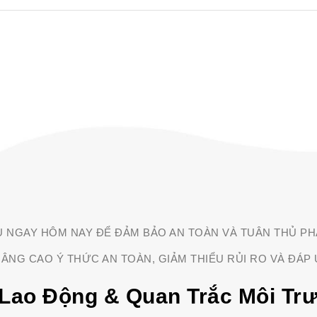
U NGAY HÔM NAY ĐỂ ĐẢM BẢO AN TOÀN VÀ TUÂN THỦ PH
ÂNG CAO Ý THỨC AN TOÀN, GIẢM THIỂU RỦI RO VÀ ĐÁP 
Lao Động & Quan Trắc Môi Tr