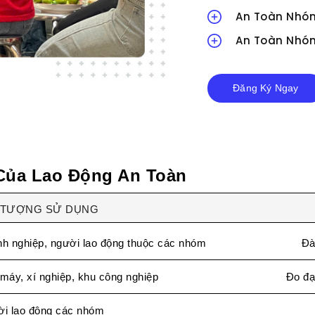
An Toàn Nhó
An Toàn Nhó
Đăng Ký Ngay
Của Lao Động An Toàn
 TƯỢNG SỬ DỤNG
h nghiệp, người lao động thuộc các nhóm
Đà
máy, xí nghiệp, khu công nghiệp
Đo đạ
i lao động các nhóm