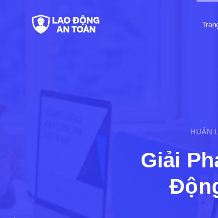
Tran
HUẤN L
Giải Ph
Động