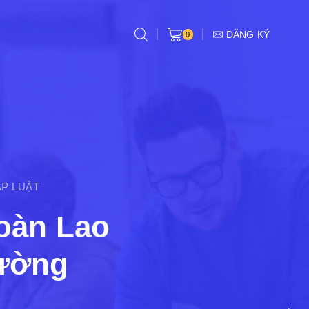
ĐĂNG KÝ
0
ÁP LUẬT
Toàn Lao
rường