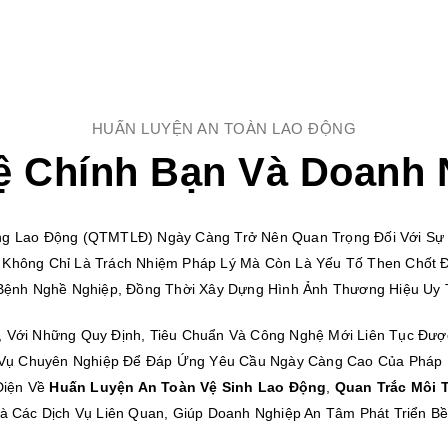
HUẤN LUYỆN AN TOÀN LAO ĐỘNG
ệ Chính Bạn Và Doanh 
ng Lao Động (QTMTLĐ) Ngày Càng Trở Nên Quan Trọng Đối Với Sự 
 Không Chỉ Là Trách Nhiệm Pháp Lý Mà Còn Là Yếu Tố Then Chốt Đ
Bệnh Nghề Nghiệp, Đồng Thời Xây Dựng Hình Ảnh Thương Hiệu Uy 
, Với Những Quy Định, Tiêu Chuẩn Và Công Nghệ Mới Liên Tục Đư
h Vụ Chuyên Nghiệp Để Đáp Ứng Yêu Cầu Ngày Càng Cao Của Pháp 
Diện Về
Huấn Luyện An Toàn Vệ Sinh Lao Động
,
Quan Trắc Môi 
à Các Dịch Vụ Liên Quan, Giúp Doanh Nghiệp An Tâm Phát Triển B