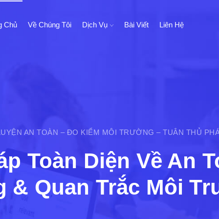
g Chủ
Về Chúng Tôi
Dịch Vụ
Bài Viết
Liên Hệ
UYỆN AN TOÀN – ĐO KIỂM MÔI TRƯỜNG – TUÂN THỦ PH
áp Toàn Diện Về An 
 & Quan Trắc Môi T