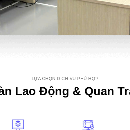
LỰA CHỌN DỊCH VỤ PHÙ HỢP
àn Lao Động & Quan T