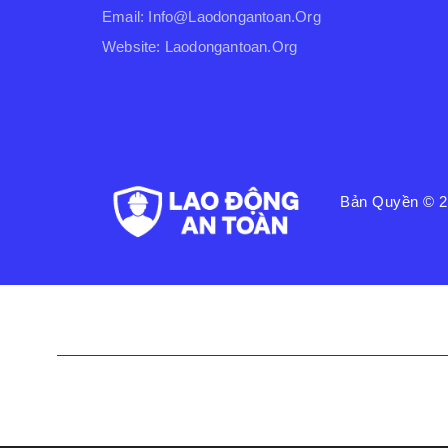
Email: Info@laodongantoan.org
Website: Laodongantoan.org
Bản Quyền © 
Liên Kết Nhanh
Chính Sách Bảo Mật