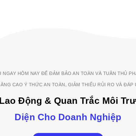
U NGAY HÔM NAY ĐỂ ĐẢM BẢO AN TOÀN VÀ TUÂN THỦ PH
ÂNG CAO Ý THỨC AN TOÀN, GIẢM THIỂU RỦI RO VÀ ĐÁP 
Lao Động & Quan Trắc Môi Tr
Diện Cho Doanh Nghiệp