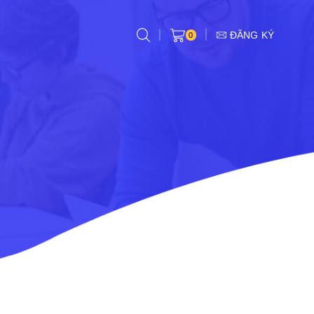
ĐĂNG KÝ
0