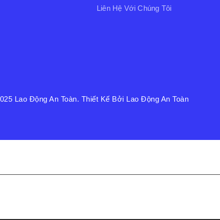
Liên Hệ Với Chúng Tôi
2025
Lao Động An Toàn
. Thiết Kế Bởi Lao Động An Toàn