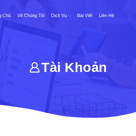
g Chủ
Về Chúng Tôi
Dịch Vụ
Bài Viết
Liên Hệ
Tài Khoản