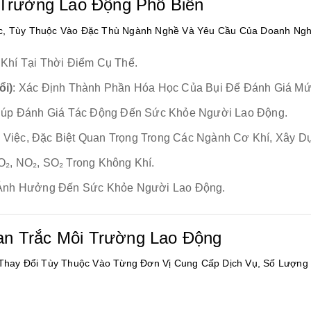
 Trường Lao Động Phổ Biến
, Tùy Thuộc Vào Đặc Thù Ngành Nghề Và Yêu Cầu Của Doanh Nghi
Khí Tại Thời Điểm Cụ Thể.
ổi)
: Xác Định Thành Phần Hóa Học Của Bụi Để Đánh Giá Mứ
Giúp Đánh Giá Tác Động Đến Sức Khỏe Người Lao Động.
Việc, Đặc Biệt Quan Trọng Trong Các Ngành Cơ Khí, Xây D
₂, NO₂, SO₂ Trong Không Khí.
u Ảnh Hưởng Đến Sức Khỏe Người Lao Động.
an Trắc Môi Trường Lao Động
Thay Đổi Tùy Thuộc Vào Từng Đơn Vị Cung Cấp Dịch Vụ, Số Lượng