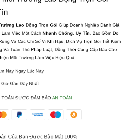
Tín
Trường Lao Động Trọn Gói
Giúp Doanh Nghiệp Đánh Giá
g Làm Việc Một Cách
Nhanh Chóng, Uy Tín
. Bao Gồm Đo
 Rung Và Các Chỉ Số Vi Khí Hậu, Dịch Vụ Trọn Gói Tiết Kiệm
g Và Tuân Thủ Pháp Luật, Đồng Thời Cung Cấp Báo Cáo
Thiện Môi Trường Làm Việc Hiệu Quả.
m Này Ngay Lúc Này
3 Giờ Gần Đây Nhất
 TOÁN ĐƯỢC ĐẢM BẢO
AN TOÀN
oán Của Bạn Được
Bảo Mật 100%