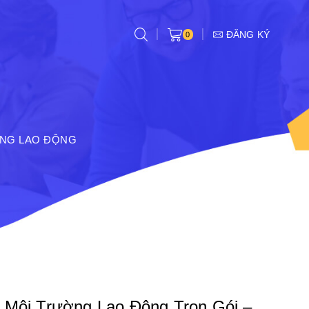
ĐĂNG KÝ
0
NG LAO ĐỘNG
 Môi Trường Lao Động Trọn Gói –