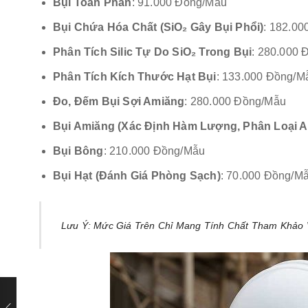
Bụi Toàn Phần
: 91.000 Đồng/mẫu
Bụi Chứa Hóa Chất (SiO₂ Gây Bụi Phổi)
: 182.0
Phân Tích Silic Tự Do SiO₂ Trong Bụi
: 280.000
Phân Tích Kích Thước Hạt Bụi
: 133.000 Đồng/m
Đo, Đếm Bụi Sợi Amiăng
: 280.000 Đồng/mẫu
Bụi Amiăng (xác Định Hàm Lượng, Phân Loại 
Bụi Bông
: 210.000 Đồng/mẫu
Bụi Hạt (đánh Giá Phòng Sạch)
: 70.000 Đồng/mẫ
Lưu Ý: Mức Giá Trên Chỉ Mang Tính Chất Tham Khảo 