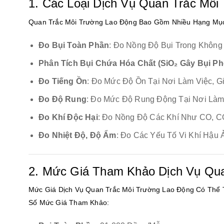
1. Các Loại Dịch Vụ Quan Trắc Môi
Quan Trắc Môi Trường Lao Động Bao Gồm Nhiều Hạng Mục
Đo Bụi Toàn Phần
: Đo Nồng Độ Bụi Trong Không 
Phân Tích Bụi Chứa Hóa Chất (SiO₂ Gây Bụi Ph
Đo Tiếng Ồn
: Đo Mức Độ Ồn Tại Nơi Làm Việc, 
Đo Độ Rung
: Đo Mức Độ Rung Động Tại Nơi Làm 
Đo Khí Độc Hại
: Đo Nồng Độ Các Khí Như CO, CO
Đo Nhiệt Độ, Độ Ẩm
: Đo Các Yếu Tố Vi Khí Hậ
2. Mức Giá Tham Khảo Dịch Vụ Qu
Mức Giá Dịch Vụ Quan Trắc Môi Trường Lao Động Có Thể 
Số Mức Giá Tham Khảo: