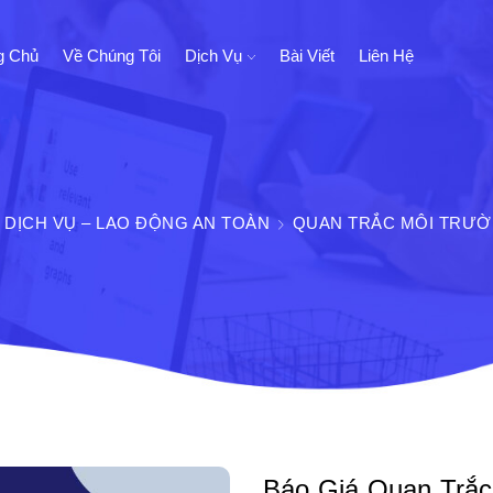
g Chủ
Về Chúng Tôi
Dịch Vụ
Bài Viết
Liên Hệ
DỊCH VỤ – LAO ĐỘNG AN TOÀN
QUAN TRẮC MÔI TRƯỜ
Báo Giá Quan Trắc