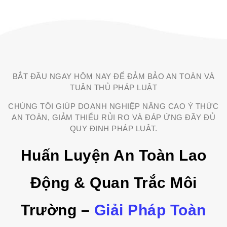
BẮT ĐẦU NGAY HÔM NAY ĐỂ ĐẢM BẢO AN TOÀN VÀ
TUÂN THỦ PHÁP LUẬT
CHÚNG TÔI GIÚP DOANH NGHIỆP NÂNG CAO Ý THỨC
AN TOÀN, GIẢM THIỂU RỦI RO VÀ ĐÁP ỨNG ĐẦY ĐỦ
QUY ĐỊNH PHÁP LUẬT.
Huấn Luyện An Toàn Lao
Động & Quan Trắc Môi
Trường –
Giải Pháp Toàn