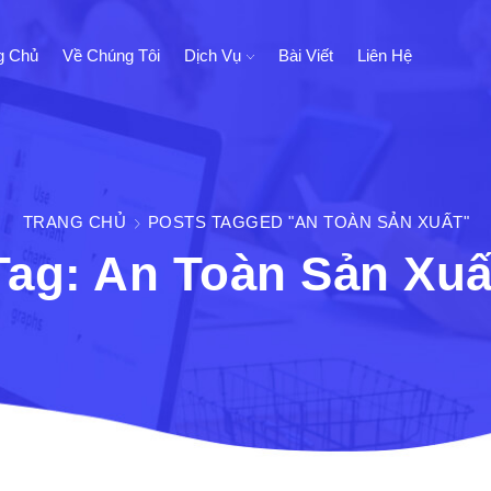
g Chủ
Về Chúng Tôi
Dịch Vụ
Bài Viết
Liên Hệ
TRANG CHỦ
POSTS TAGGED "AN TOÀN SẢN XUẤT"
Tag: An Toàn Sản Xuấ