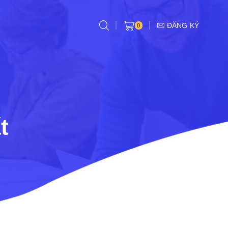
ĐĂNG KÝ
0
t