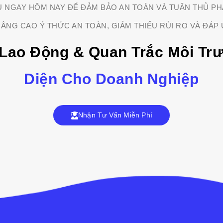
U NGAY HÔM NAY ĐỂ ĐẢM BẢO AN TOÀN VÀ TUÂN THỦ PH
ÂNG CAO Ý THỨC AN TOÀN, GIẢM THIỂU RỦI RO VÀ ĐÁP 
Lao Động & Quan Trắc Môi Tr
Diện Cho Doanh Nghiệp
Nhận Tư Vấn Miễn Phí