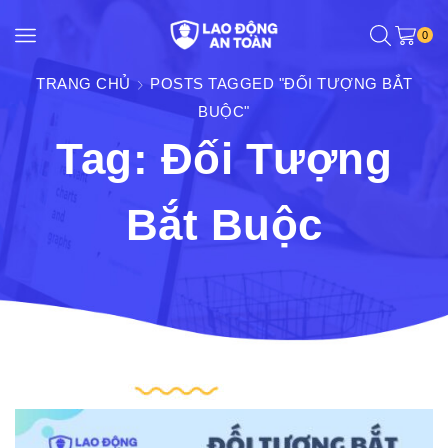
0
TRANG CHỦ
POSTS TAGGED "ĐỐI TƯỢNG BẮT
BUỘC"
Tag: Đối Tượng
Bắt Buộc