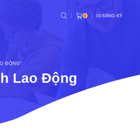
ĐĂNG KÝ
0
AO ĐỘNG"
nh Lao Động