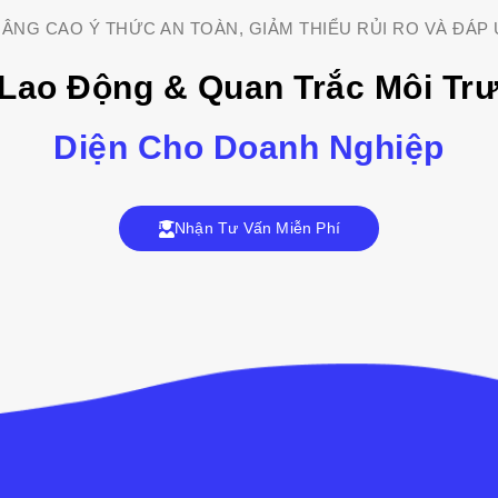
ÂNG CAO Ý THỨC AN TOÀN, GIẢM THIỂU RỦI RO VÀ ĐÁP 
Lao Động & Quan Trắc Môi Tr
Diện Cho Doanh Nghiệp
Nhận Tư Vấn Miễn Phí