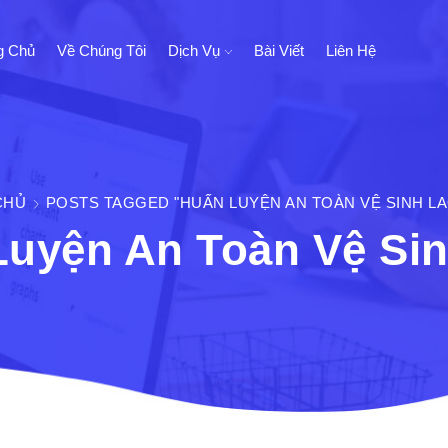
g Chủ
Về Chúng Tôi
Dịch Vụ
Bài Viết
Liên Hệ
CHỦ
POSTS TAGGED "HUẤN LUYỆN AN TOÀN VỆ SINH L
Luyện An Toàn Vệ Si