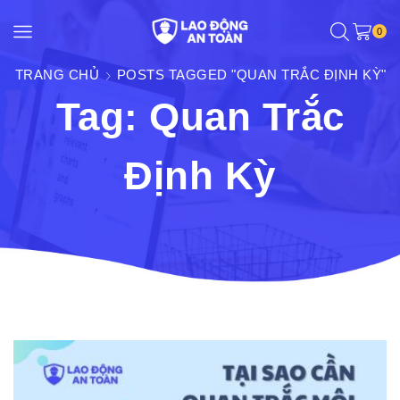
0
TRANG CHỦ
POSTS TAGGED "QUAN TRẮC ĐỊNH KỲ"
Tag: Quan Trắc
Định Kỳ