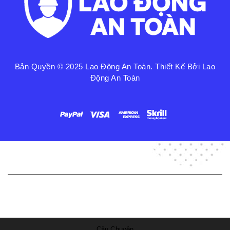
Bản Quyền © 2025
Lao Động An Toàn
. Thiết Kế Bởi Lao
Động An Toàn
Liên Kết Nhanh
Chính Sách Bảo Mật
Câu Chuyện