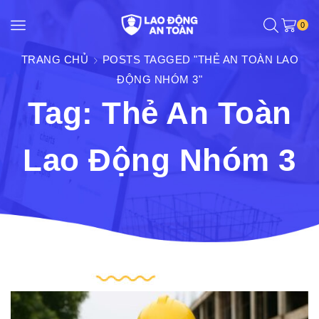
0
TRANG CHỦ
POSTS TAGGED "THẺ AN TOÀN LAO
ĐỘNG NHÓM 3"
Tag: Thẻ An Toàn
Lao Động Nhóm 3