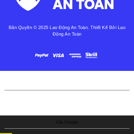
Bản Quyền © 2025
Lao Động An Toàn
. Thiết Kế Bởi Lao
Động An Toàn
Liên Kết Nhanh
Chính Sách Bảo Mật
Câu Chuyện