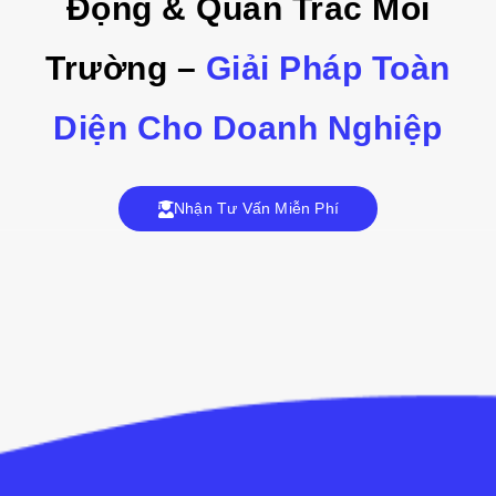
Động & Quan Trắc Môi
Trường –
Giải Pháp Toàn
Diện Cho Doanh Nghiệp
Nhận Tư Vấn Miễn Phí