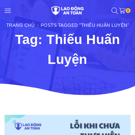
0
TRANG CHỦ
POSTS TAGGED "THIẾU HUẤN LUYỆN"
Tag: Thiếu Huấn
Luyện