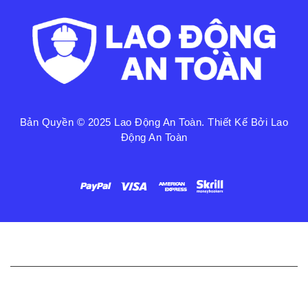
Bản Quyền © 2025
Lao Động An Toàn
. Thiết Kế Bởi Lao
Động An Toàn
Liên Kết Nhanh
Chính Sách Bảo Mật