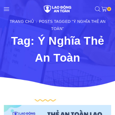
0
TRANG CHỦ
POSTS TAGGED "Ý NGHĨA THẺ AN
TOÀN"
Tag: Ý Nghĩa Thẻ
An Toàn