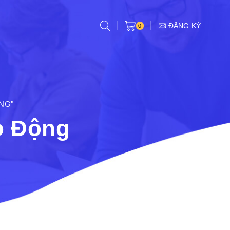
ĐĂNG KÝ
0
NG"
o Động