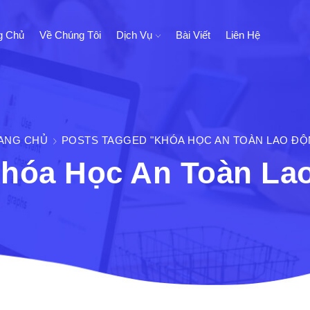
g Chủ
Về Chúng Tôi
Dịch Vụ
Bài Viết
Liên Hệ
ANG CHỦ
POSTS TAGGED "KHÓA HỌC AN TOÀN LAO ĐỘ
Khóa Học An Toàn La