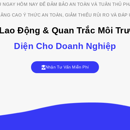
U NGAY HÔM NAY ĐỂ ĐẢM BẢO AN TOÀN VÀ TUÂN THỦ PH
ÂNG CAO Ý THỨC AN TOÀN, GIẢM THIỂU RỦI RO VÀ ĐÁP 
Lao Động & Quan Trắc Môi Tr
Diện Cho Doanh Nghiệp
Nhận Tư Vấn Miễn Phí