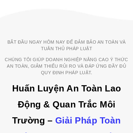
BẮT ĐẦU NGAY HÔM NAY ĐỂ ĐẢM BẢO AN TOÀN VÀ
TUÂN THỦ PHÁP LUẬT
CHÚNG TÔI GIÚP DOANH NGHIỆP NÂNG CAO Ý THỨC
AN TOÀN, GIẢM THIỂU RỦI RO VÀ ĐÁP ỨNG ĐẦY ĐỦ
QUY ĐỊNH PHÁP LUẬT.
Huấn Luyện An Toàn Lao
Động & Quan Trắc Môi
Trường –
Giải Pháp Toàn