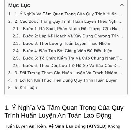
Mục Lục
1. Ý Nghĩa Và Tầm Quan Trọng Của Quy Trình Huấn Luyện An Toàn Lao Động
2. Các Bước Trong Quy Trình Huấn Luyện Theo Nghị Định 44/2016/NĐ-CP
Bước 1: Rà Soát, Phân Nhóm Đối Tượng Cần Huấn Luyện
Bước 2: Lập Kế Hoạch Và Xây Dựng Chương Trình – Tài Liệu Huấn Luyện
Bước 3: Thời Lượng Huấn Luyện Theo Nhóm
Bước 4: Đào Tạo Bởi Giảng Viên Đủ Điều Kiện
Bước 5: Tổ Chức Kiểm Tra Và Cấp Chứng Nhận/thẻ An Toàn
Bước 6: Theo Dõi, Lưu Trữ Hồ Sơ Và Báo Cáo Định Kỳ
3. Đối Tượng Tham Gia Huấn Luyện Và Trách Nhiệm Của Doanh Nghiệp
4. Lợi Ích Khi Thực Hiện Đúng Quy Trình Huấn Luyện
5. Kết Luận
1. Ý Nghĩa Và Tầm Quan Trọng Của Quy
Trình Huấn Luyện An Toàn Lao Động
Huấn Luyện
An Toàn, Vệ Sinh Lao Động (ATVSLĐ)
Không