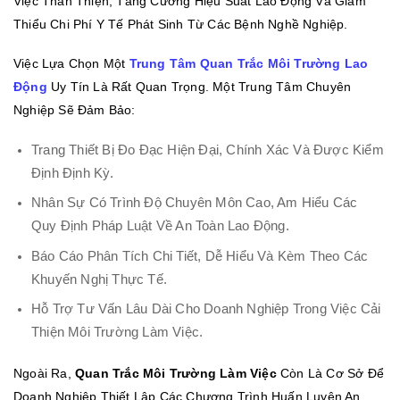
Việc Thân Thiện, Tăng Cường Hiệu Suất Lao Động Và Giảm
Thiểu Chi Phí Y Tế Phát Sinh Từ Các Bệnh Nghề Nghiệp.
Việc Lựa Chọn Một
Trung Tâm Quan Trắc Môi Trường Lao
Động
Uy Tín Là Rất Quan Trọng. Một Trung Tâm Chuyên
Nghiệp Sẽ Đảm Bảo:
Trang Thiết Bị Đo Đạc Hiện Đại, Chính Xác Và Được Kiểm
Định Định Kỳ.
Nhân Sự Có Trình Độ Chuyên Môn Cao, Am Hiểu Các
Quy Định Pháp Luật Về An Toàn Lao Động.
Báo Cáo Phân Tích Chi Tiết, Dễ Hiểu Và Kèm Theo Các
Khuyến Nghị Thực Tế.
Hỗ Trợ Tư Vấn Lâu Dài Cho Doanh Nghiệp Trong Việc Cải
Thiện Môi Trường Làm Việc.
Ngoài Ra,
Quan Trắc Môi Trường Làm Việc
Còn Là Cơ Sở Để
Doanh Nghiệp Thiết Lập Các Chương Trình Huấn Luyện An