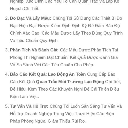
Nghiệp, Xác Định Các Yếu Tố Cần Quan Trắc Và Lập Kế
Hoạch Chi Tiết.
Đo Đạc Và Lấy Mẫu:
Chúng Tôi Sử Dụng Các Thiết Bị Đo
Đạc Hiện Đại, Được Kiểm Định Định Kỳ Để Đảm Bảo Độ
Chính Xác Cao. Các Mẫu Được Lấy Theo Đúng Quy Trình
Và Tiêu Chuẩn Quy Định.
Phân Tích Và Đánh Giá:
Các Mẫu Được Phân Tích Tại
Phòng Thí Nghiệm Đạt Chuẩn, Kết Quả Được Đánh Giá
Và So Sánh Với Các Tiêu Chuẩn Cho Phép.
Báo Cáo Kết Quả:
Lao Động An Toàn
Cung Cấp Báo
Cáo Kết Quả
Quan Trắc Môi Trường Lao Động
Chi Tiết,
Dễ Hiểu, Kèm Theo Các Khuyến Nghị Để Cải Thiện Điều
Kiện Làm Việc.
Tư Vấn Và Hỗ Trợ:
Chúng Tôi Luôn Sẵn Sàng Tư Vấn Và
Hỗ Trợ Doanh Nghiệp Trong Việc Thực Hiện Các Biện
Pháp Phòng Ngừa, Giảm Thiểu Rủi Ro.