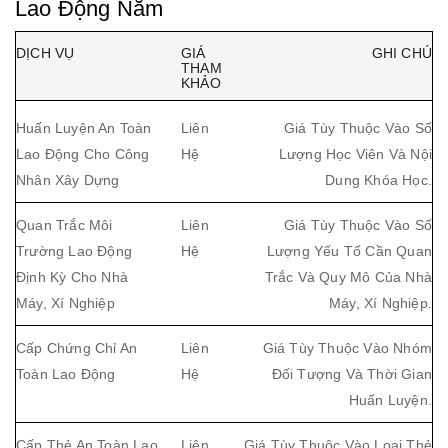
Lao Động Năm
DỊCH VỤ
GIÁ
GHI CHÚ
THAM
KHẢO
Huấn Luyện An Toàn
Liên
Giá Tùy Thuộc Vào Số
Lao Động Cho Công
Hệ
Lượng Học Viên Và Nội
Nhân Xây Dựng
Dung Khóa Học.
Quan Trắc Môi
Liên
Giá Tùy Thuộc Vào Số
Trường Lao Động
Hệ
Lượng Yếu Tố Cần Quan
Định Kỳ Cho Nhà
Trắc Và Quy Mô Của Nhà
Máy, Xí Nghiệp
Máy, Xí Nghiệp.
Cấp Chứng Chỉ An
Liên
Giá Tùy Thuộc Vào Nhóm
Toàn Lao Động
Hệ
Đối Tượng Và Thời Gian
Huấn Luyện.
Cấp Thẻ An Toàn Lao
Liên
Giá Tùy Thuộc Vào Loại Thẻ