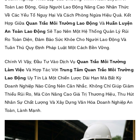
Toàn Lao Động, Giúp Người Lao Động Nâng Cao Nhận Thức
Về Các Yếu Tố Nguy Hại Và Cách Phòng Ngừa Hiệu Quả. Kết
Hợp Giữa
Quan Trắc Môi Trường Lao Động
Và
Huấn Luyện
An Toàn Lao Động
Sẽ Tạo Nên Một Hệ Thống Quản Lý Rủi
Ro Toàn Diện, Đảm Bảo Sức Khỏe Cho Người Lao Động Và
Tuân Thủ Quy Định Pháp Luật Một Cách Bền Vững.
Chính Vì Vậy, Đầu Tư Vào Dịch Vụ
Quan Trắc Môi Trường
Làm Việc
Và Hợp Tác Với
Trung Tâm Quan Trắc Môi Trường
Lao Động
Uy Tín Là Một Chiến Lược Dài Hạn Mà Bất Kỳ
Doanh Nghiệp Nào Cũng Nên Cân Nhắc. Không Chỉ Giúp Giảm
Thiểu Rủi Ro, Mà Còn Nâng Cao Giá Trị Thương Hiệu, Thu Hút
Nhân Sự Chất Lượng Và Xây Dựng Văn Hóa Doanh Nghiệp An
Toàn, Lành Mạnh.