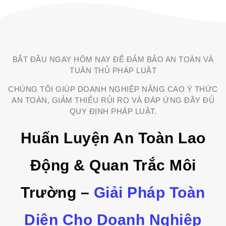
BẮT ĐẦU NGAY HÔM NAY ĐỂ ĐẢM BẢO AN TOÀN VÀ
TUÂN THỦ PHÁP LUẬT
CHÚNG TÔI GIÚP DOANH NGHIỆP NÂNG CAO Ý THỨC
AN TOÀN, GIẢM THIỂU RỦI RO VÀ ĐÁP ỨNG ĐẦY ĐỦ
QUY ĐỊNH PHÁP LUẬT.
Huấn Luyện An Toàn Lao
Động & Quan Trắc Môi
Trường –
Giải Pháp Toàn
Diện Cho Doanh Nghiệp