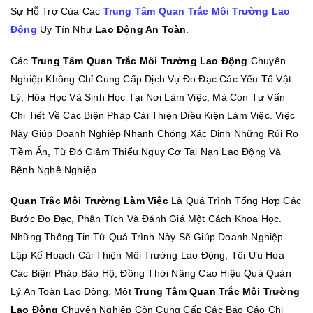
Sự Hỗ Trợ Của Các
Trung Tâm Quan Trắc Môi Trường Lao
Động
Uy Tín Như
Lao Động An Toàn
.
Các
Trung Tâm Quan Trắc Môi Trường Lao Động
Chuyên
Nghiệp Không Chỉ Cung Cấp Dịch Vụ Đo Đạc Các Yếu Tố Vật
Lý, Hóa Học Và Sinh Học Tại Nơi Làm Việc, Mà Còn Tư Vấn
Chi Tiết Về Các Biện Pháp Cải Thiện Điều Kiện Làm Việc. Việc
Này Giúp Doanh Nghiệp Nhanh Chóng Xác Định Những Rủi Ro
Tiềm Ẩn, Từ Đó Giảm Thiểu Nguy Cơ Tai Nạn Lao Động Và
Bệnh Nghề Nghiệp.
Quan Trắc Môi Trường Làm Việc
Là Quá Trình Tổng Hợp Các
Bước Đo Đạc, Phân Tích Và Đánh Giá Một Cách Khoa Học.
Những Thông Tin Từ Quá Trình Này Sẽ Giúp Doanh Nghiệp
Lập Kế Hoạch Cải Thiện Môi Trường Lao Động, Tối Ưu Hóa
Các Biện Pháp Bảo Hộ, Đồng Thời Nâng Cao Hiệu Quả Quản
Lý An Toàn Lao Động. Một
Trung Tâm Quan Trắc Môi Trường
Lao Động
Chuyên Nghiệp Còn Cung Cấp Các Báo Cáo Chi