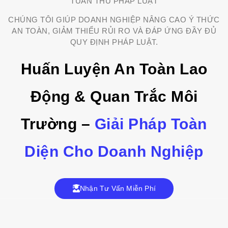
TUÂN THỦ PHÁP LUẬT
CHÚNG TÔI GIÚP DOANH NGHIỆP NÂNG CAO Ý THỨC
AN TOÀN, GIẢM THIỂU RỦI RO VÀ ĐÁP ỨNG ĐẦY ĐỦ
QUY ĐỊNH PHÁP LUẬT.
Huấn Luyện An Toàn Lao
Động & Quan Trắc Môi
Trường –
Giải Pháp Toàn
Diện Cho Doanh Nghiệp
Nhận Tư Vấn Miễn Phí