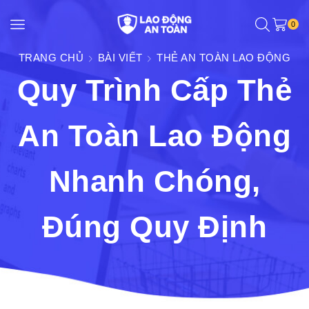
0
TRANG CHỦ
BÀI VIẾT
THẺ AN TOÀN LAO ĐỘNG
Quy Trình Cấp Thẻ
An Toàn Lao Động
Nhanh Chóng,
Đúng Quy Định