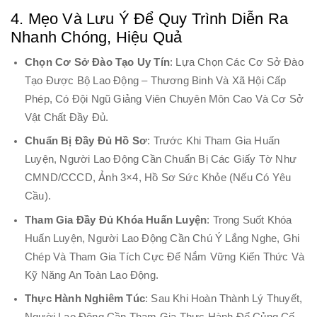
4. Mẹo Và Lưu Ý Để Quy Trình Diễn Ra
Nhanh Chóng, Hiệu Quả
Chọn Cơ Sở Đào Tạo Uy Tín
: Lựa Chọn Các Cơ Sở Đào
Tạo Được Bộ Lao Động – Thương Binh Và Xã Hội Cấp
Phép, Có Đội Ngũ Giảng Viên Chuyên Môn Cao Và Cơ Sở
Vật Chất Đầy Đủ.
Chuẩn Bị Đầy Đủ Hồ Sơ
: Trước Khi Tham Gia Huấn
Luyện, Người Lao Động Cần Chuẩn Bị Các Giấy Tờ Như
CMND/CCCD, Ảnh 3×4, Hồ Sơ Sức Khỏe (nếu Có Yêu
Cầu).
Tham Gia Đầy Đủ Khóa Huấn Luyện
: Trong Suốt Khóa
Huấn Luyện, Người Lao Động Cần Chú Ý Lắng Nghe, Ghi
Chép Và Tham Gia Tích Cực Để Nắm Vững Kiến Thức Và
Kỹ Năng An Toàn Lao Động.
Thực Hành Nghiêm Túc
: Sau Khi Hoàn Thành Lý Thuyết,