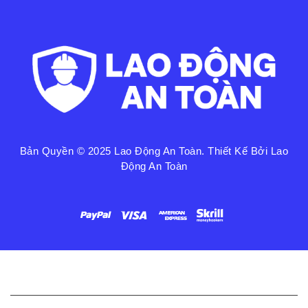
Bản Quyền © 2025
Lao Động An Toàn
. Thiết Kế Bởi Lao
Động An Toàn
Liên Kết Nhanh