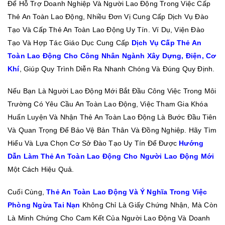
Để Hỗ Trợ Doanh Nghiệp Và Người Lao Động Trong Việc Cấp
Thẻ An Toàn Lao Động, Nhiều Đơn Vị Cung Cấp Dịch Vụ Đào
Tạo Và Cấp Thẻ An Toàn Lao Động Uy Tín. Ví Dụ, Viện Đào
Tạo Và Hợp Tác Giáo Dục Cung Cấp
Dịch Vụ Cấp Thẻ An
Toàn Lao Động Cho Công Nhân Ngành Xây Dựng, Điện, Cơ
Khí
, Giúp Quy Trình Diễn Ra Nhanh Chóng Và Đúng Quy Định.
Nếu Bạn Là Người Lao Động Mới Bắt Đầu Công Việc Trong Môi
Trường Có Yêu Cầu An Toàn Lao Động, Việc Tham Gia Khóa
Huấn Luyện Và Nhận Thẻ An Toàn Lao Động Là Bước Đầu Tiên
Và Quan Trọng Để Bảo Vệ Bản Thân Và Đồng Nghiệp. Hãy Tìm
Hiểu Và Lựa Chọn Cơ Sở Đào Tạo Uy Tín Để Được
Hướng
Dẫn Làm Thẻ An Toàn Lao Động Cho Người Lao Động Mới
Một Cách Hiệu Quả.
Cuối Cùng,
Thẻ An Toàn Lao Động Và Ý Nghĩa Trong Việc
Phòng Ngừa Tai Nạn
Không Chỉ Là Giấy Chứng Nhận, Mà Còn
Là Minh Chứng Cho Cam Kết Của Người Lao Động Và Doanh