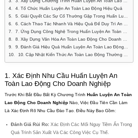
3. Xây Dựng Chương Trình Huấn Luyện An Toàn Lao Động Phù Hợp
4. Tổ Chức Huấn Luyện An Toàn Lao Động Hiệu Quả
5. Giải Quyết Các Sự Cố Thường Gặp Trong Huấn Luyện An Toàn Lao Động Cho Doanh Nghiệp
6. Cách Thao Tác Nhanh Và Hiệu Quả Để Duy Trì An Toàn Lao Động Tại Doanh Nghiệp
7. Ứng Dụng Công Nghệ Trong Huấn Luyện An Toàn Lao Động Cho Doanh Nghiệp
8. Xây Dựng Văn Hóa An Toàn Lao Động Cho Doanh Nghiệp
9. Đánh Giá Hiệu Quả Huấn Luyện An Toàn Lao Động Cho Doanh Nghiệp
10. Cập Nhật Kiến Thức An Toàn Lao Động Thường Xuyên
1. Xác Định Nhu Cầu Huấn Luyện An
Toàn Lao Động Cho Doanh Nghiệp
Trước Khi Bắt Đầu Bất Kỳ Chương Trình
Huấn Luyện An Toàn
Lao Động Cho Doanh Nghiệp
Nào, Việc Đầu Tiên Cần Làm
Là Xác Định Rõ Nhu Cầu Đào Tạo. Điều Này Bao Gồm:
Đánh Giá Rủi Ro:
Xác Định Các Mối Nguy Tiềm Ẩn Trong
Quá Trình Sản Xuất Và Các Công Việc Cụ Thể.