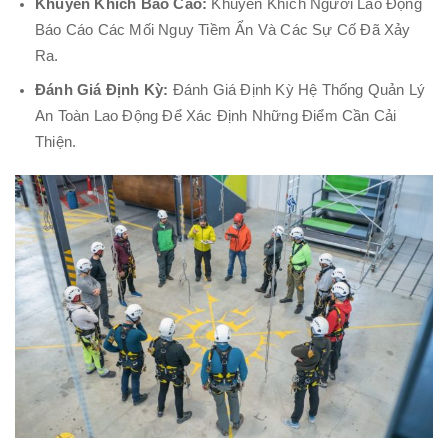
Khuyến Khích Báo Cáo:
Khuyến Khích Người Lao Động
Báo Cáo Các Mối Nguy Tiềm Ẩn Và Các Sự Cố Đã Xảy
Ra.
Đánh Giá Định Kỳ:
Đánh Giá Định Kỳ Hệ Thống Quản Lý
An Toàn Lao Động Để Xác Định Những Điểm Cần Cải
Thiện.