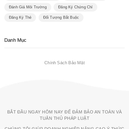
Đánh Giá Môi Trường
Đăng Ký Chứng Chỉ
Đăng Ký Thẻ
Đối Tượng Bắt Buộc
Danh Mục
Chính Sách Bảo Mật
BẮT ĐẦU NGAY HÔM NAY ĐỂ ĐẢM BẢO AN TOÀN VÀ
TUÂN THỦ PHÁP LUẬT
CHÚNG TÔI GIÚP DOANH NGHIỆP NÂNG CAO Ý THỨC