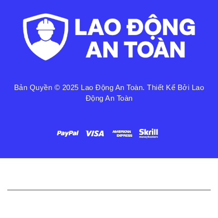
Bản Quyền © 2025
Lao Động An Toàn
. Thiết Kế Bởi Lao
Động An Toàn
Liên Kết Nhanh
Chính Sách Bảo Mật