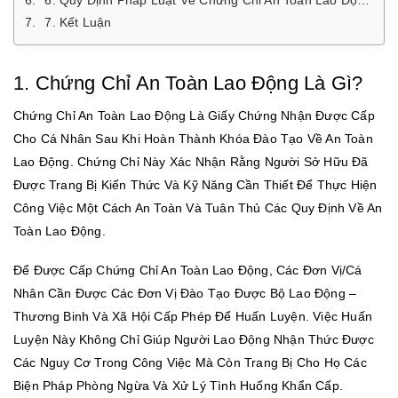
6. Quy Định Pháp Luật Về Chứng Chỉ An Toàn Lao Động Theo Luật An Toàn Vệ Sinh Lao Động
7. Kết Luận
1. Chứng Chỉ An Toàn Lao Động Là Gì?
Chứng Chỉ An Toàn Lao Động Là Giấy Chứng Nhận Được Cấp
Cho Cá Nhân Sau Khi Hoàn Thành Khóa Đào Tạo Về An Toàn
Lao Động. Chứng Chỉ Này Xác Nhận Rằng Người Sở Hữu Đã
Được Trang Bị Kiến Thức Và Kỹ Năng Cần Thiết Để Thực Hiện
Công Việc Một Cách An Toàn Và Tuân Thủ Các Quy Định Về An
Toàn Lao Động.
Để Được Cấp Chứng Chỉ An Toàn Lao Động, Các Đơn Vị/cá
Nhân Cần Được Các Đơn Vị Đào Tạo Được Bộ Lao Động –
Thương Binh Và Xã Hội Cấp Phép Để Huấn Luyện. Việc Huấn
Luyện Này Không Chỉ Giúp Người Lao Động Nhận Thức Được
Các Nguy Cơ Trong Công Việc Mà Còn Trang Bị Cho Họ Các
Biện Pháp Phòng Ngừa Và Xử Lý Tình Huống Khẩn Cấp.