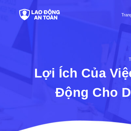
Tran
Lợi Ích Của Vi
Động Cho D