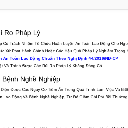
i Ro Pháp Lý
ệp Có Trách Nhiệm Tổ Chức Huấn Luyện An Toàn Lao Động Cho Ngư
hức Xử Phạt Hành Chính Hoặc Các Hậu Quả Pháp Lý Nghiêm Trọng 
n An Toàn Lao Động Chuẩn Theo Nghị Định 44/2016/NĐ-CP
t Và Tránh Được Các Rủi Ro Pháp Lý Không Đáng Có.
à Bệnh Nghề Nghiệp
Diện Được Các Nguy Cơ Tiềm Ẩn Trong Quá Trình Làm Việc Và Biế
n Lao Động Và Bệnh Nghề Nghiệp, Từ Đó Giảm Chi Phí Bồi Thường,