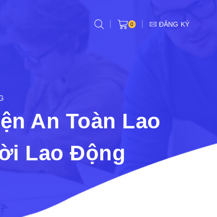
ĐĂNG KÝ
0
G
yện An Toàn Lao
ời Lao Động