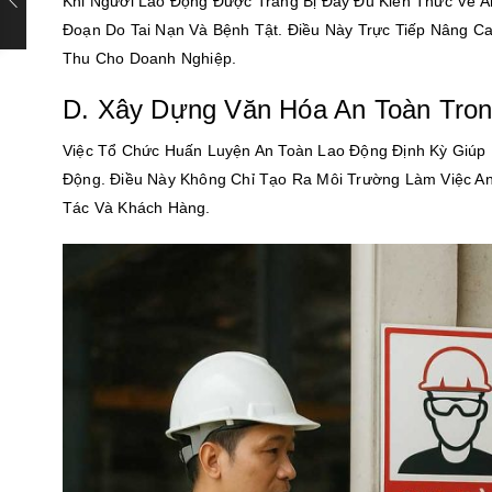
Khi Người Lao Động Được Trang Bị Đầy Đủ Kiến Thức Về A
Đoạn Do Tai Nạn Và Bệnh Tật. Điều Này Trực Tiếp Nâng 
Thu Cho Doanh Nghiệp.
D. Xây Dựng Văn Hóa An Toàn Tro
Việc Tổ Chức Huấn Luyện An Toàn Lao Động Định Kỳ Giúp 
Động. Điều Này Không Chỉ Tạo Ra Môi Trường Làm Việc A
Tác Và Khách Hàng.