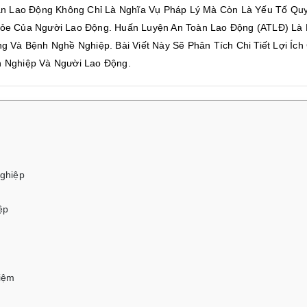
àn Lao Động Không Chỉ Là Nghĩa Vụ Pháp Lý Mà Còn Là Yếu Tố Quy
ỏe Của Người Lao Động. Huấn Luyện An Toàn Lao Động (ATLĐ) Là 
 Và Bệnh Nghề Nghiệp. Bài Viết Này Sẽ Phân Tích Chi Tiết Lợi Ích
 Nghiệp Và Người Lao Động.
ghiệp
ệp
iệm