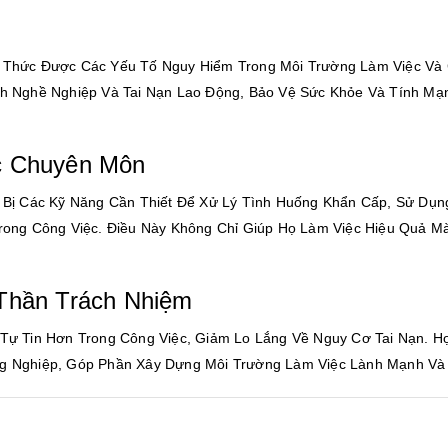
 Thức Được Các Yếu Tố Nguy Hiểm Trong Môi Trường Làm Việc Và
h Nghề Nghiệp Và Tai Nạn Lao Động, Bảo Vệ Sức Khỏe Và Tính Mạ
c Chuyên Môn
Bị Các Kỹ Năng Cần Thiết Để Xử Lý Tình Huống Khẩn Cấp, Sử Dụng
rong Công Việc. Điều Này Không Chỉ Giúp Họ Làm Việc Hiệu Quả 
Thần Trách Nhiệm
Tự Tin Hơn Trong Công Việc, Giảm Lo Lắng Về Nguy Cơ Tai Nạn. H
g Nghiệp, Góp Phần Xây Dựng Môi Trường Làm Việc Lành Mạnh Và 