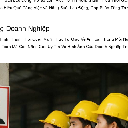
n Toàn Lao Động, Họ Sẽ Làm Việc Tự Tin Hơn, Giảm Thiểu Thời Gia
Cao Hiệu Quả Công Việc Và Năng Suất Lao Động, Góp Phần Tăng Tr
ng Doanh Nghiệp
Hình Thành Thói Quen Và Ý Thức Tự Giác Về An Toàn Trong Mỗi N
n Toàn Mà Còn Nâng Cao Uy Tín Và Hình Ảnh Của Doanh Nghiệp Tr