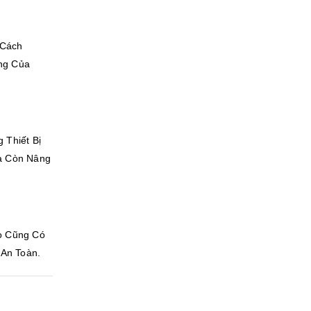
 Cách
ng Của
 Thiết Bị
Mà Còn Nâng
ọ Cũng Có
An Toàn.