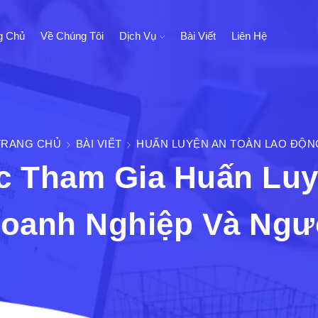
g Chủ
Về Chúng Tôi
Dịch Vụ
Bài Viết
Liên Hệ
TRANG CHỦ
BÀI VIẾT
HUẤN LUYỆN AN TOÀN LAO ĐỘN
ệc Tham Gia Huấn Lu
oanh Nghiệp Và Ngư