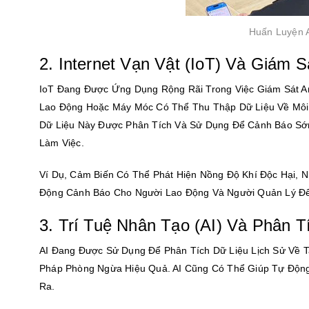
Huấn Luyện 
2. Internet Vạn Vật (IoT) Và Giám 
IoT Đang Được Ứng Dụng Rộng Rãi Trong Việc Giám Sát A
Lao Động Hoặc Máy Móc Có Thể Thu Thập Dữ Liệu Về Môi
Dữ Liệu Này Được Phân Tích Và Sử Dụng Để Cảnh Báo Sớm
Làm Việc.
Ví Dụ, Cảm Biến Có Thể Phát Hiện Nồng Độ Khí Độc Hại,
Động Cảnh Báo Cho Người Lao Động Và Người Quản Lý Để 
3. Trí Tuệ Nhân Tạo (AI) Và Phân 
AI Đang Được Sử Dụng Để Phân Tích Dữ Liệu Lịch Sử Về 
Pháp Phòng Ngừa Hiệu Quả. AI Cũng Có Thể Giúp Tự Động
Ra.