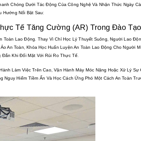
Nhanh Chóng Dưới Tác Động Của Công Nghệ Và Nhận Thức Ngày C
u Hướng Nổi Bật Sau:
Thực Tế Tăng Cường (AR) Trong Đào Tạ
 Toàn Lao Động. Thay Vì Chỉ Học Lý Thuyết Suông, Người Lao Độ
 Ảo An Toàn, Khóa Học Huấn Luyện An Toàn Lao Động Cho Người M
Đắn Khi Đối Mặt Với Rủi Ro Thực Tế.
Hành Làm Việc Trên Cao, Vận Hành Máy Móc Nặng Hoặc Xử Lý Sự
ng Nguy Hiểm Tiềm Ẩn Và Học Cách Ứng Phó Một Cách An Toàn Trư