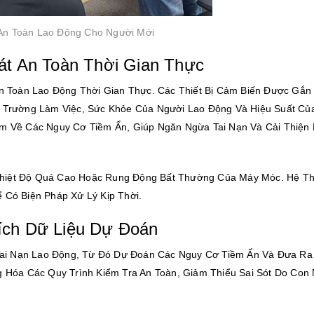
An Toàn Lao Động Cho Người Mới
Sát An Toàn Thời Gian Thực
n Toàn Lao Động Thời Gian Thực. Các Thiết Bị Cảm Biến Được Gắn
 Trường Làm Việc, Sức Khỏe Của Người Lao Động Và Hiệu Suất Củ
 Về Các Nguy Cơ Tiềm Ẩn, Giúp Ngăn Ngừa Tai Nạn Và Cải Thiện
 Nhiệt Độ Quá Cao Hoặc Rung Động Bất Thường Của Máy Móc. Hệ T
Có Biện Pháp Xử Lý Kịp Thời.
Tích Dữ Liệu Dự Đoán
Tai Nạn Lao Động, Từ Đó Dự Đoán Các Nguy Cơ Tiềm Ẩn Và Đưa Ra
 Hóa Các Quy Trình Kiểm Tra An Toàn, Giảm Thiểu Sai Sót Do Con