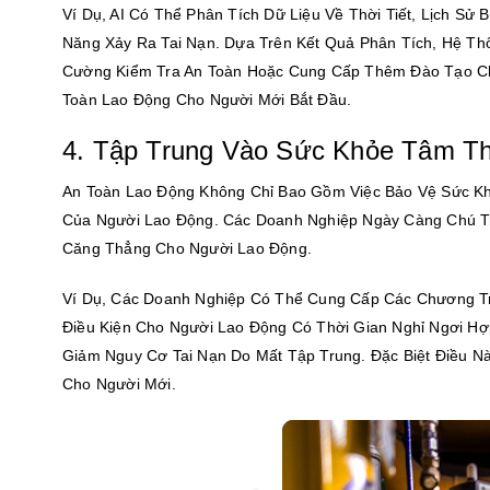
Ví Dụ, AI Có Thể Phân Tích Dữ Liệu Về Thời Tiết, Lịch 
Năng Xảy Ra Tai Nạn. Dựa Trên Kết Quả Phân Tích, Hệ Th
Cường Kiểm Tra An Toàn Hoặc Cung Cấp Thêm Đào Tạo Ch
Toàn Lao Động Cho Người Mới Bắt Đầu.
4. Tập Trung Vào Sức Khỏe Tâm Th
An Toàn Lao Động Không Chỉ Bao Gồm Việc Bảo Vệ Sức K
Của Người Lao Động. Các Doanh Nghiệp Ngày Càng Chú Tr
Căng Thẳng Cho Người Lao Động.
Ví Dụ, Các Doanh Nghiệp Có Thể Cung Cấp Các Chương Tr
Điều Kiện Cho Người Lao Động Có Thời Gian Nghỉ Ngơi Hợ
Giảm Nguy Cơ Tai Nạn Do Mất Tập Trung. Đặc Biệt Điều 
Cho Người Mới.