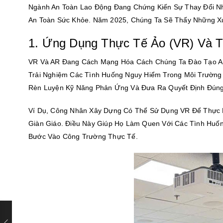
Ngành An Toàn Lao Động Đang Chứng Kiến Sự Thay Đổi 
An Toàn Sức Khỏe. Năm 2025, Chúng Ta Sẽ Thấy Những X
1. Ứng Dụng Thực Tế Ảo (VR) Và 
VR Và AR Đang Cách Mạng Hóa Cách Chúng Ta Đào Tạo An
Trải Nghiệm Các Tình Huống Nguy Hiểm Trong Môi Trường
Rèn Luyện Kỹ Năng Phản Ứng Và Đưa Ra Quyết Định Đúng 
Ví Dụ, Công Nhân Xây Dựng Có Thể Sử Dụng VR Để Thực 
Giàn Giáo. Điều Này Giúp Họ Làm Quen Với Các Tình Huố
Bước Vào Công Trường Thực Tế.