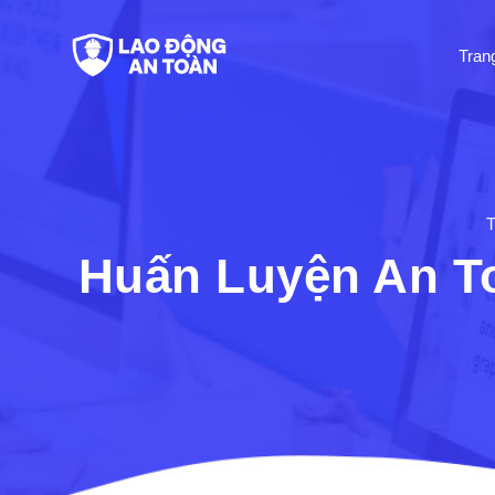
Tran
Huấn Luyện An T