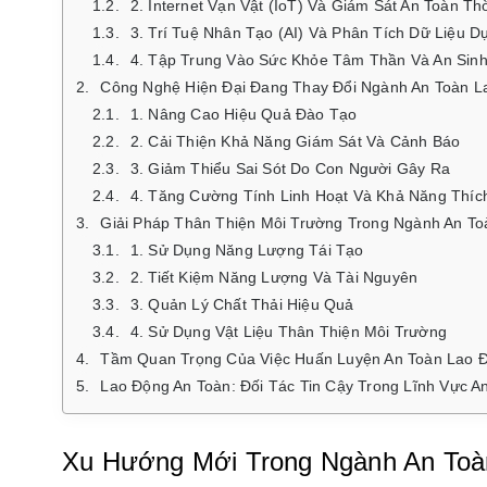
2. Internet Vạn Vật (IoT) Và Giám Sát An Toàn Th
3. Trí Tuệ Nhân Tạo (AI) Và Phân Tích Dữ Liệu 
4. Tập Trung Vào Sức Khỏe Tâm Thần Và An Sin
Công Nghệ Hiện Đại Đang Thay Đổi Ngành An Toàn 
1. Nâng Cao Hiệu Quả Đào Tạo
2. Cải Thiện Khả Năng Giám Sát Và Cảnh Báo
3. Giảm Thiểu Sai Sót Do Con Người Gây Ra
4. Tăng Cường Tính Linh Hoạt Và Khả Năng Thí
Giải Pháp Thân Thiện Môi Trường Trong Ngành An T
1. Sử Dụng Năng Lượng Tái Tạo
2. Tiết Kiệm Năng Lượng Và Tài Nguyên
3. Quản Lý Chất Thải Hiệu Quả
4. Sử Dụng Vật Liệu Thân Thiện Môi Trường
Tầm Quan Trọng Của Việc Huấn Luyện An Toàn Lao 
Lao Động An Toàn: Đối Tác Tin Cậy Trong Lĩnh Vực A
Xu Hướng Mới Trong Ngành An Toà