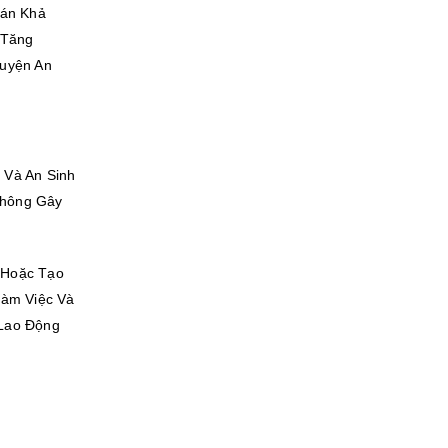
oán Khả
 Tăng
uyện An
 Và An Sinh
Không Gây
 Hoặc Tạo
Làm Việc Và
 Lao Động