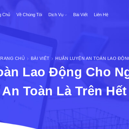
g Chủ
Về Chúng Tôi
Dịch Vụ
Bài Viết
Liên Hệ
TRANG CHỦ
BÀI VIẾT
HUẤN LUYỆN AN TOÀN LAO ĐỘN
oàn Lao Động Cho Ng
An Toàn Là Trên Hết