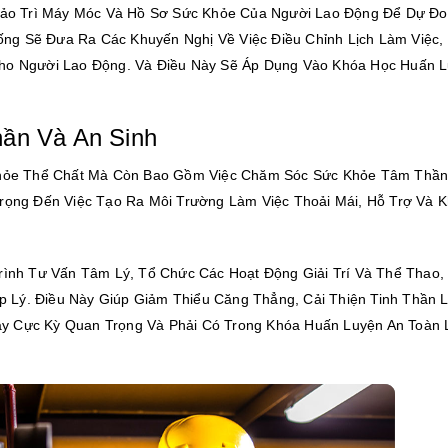
Sử Bảo Trì Máy Móc Và Hồ Sơ Sức Khỏe Của Người Lao Động Để Dự Đ
ống Sẽ Đưa Ra Các Khuyến Nghị Về Việc Điều Chỉnh Lịch Làm Việc,
o Người Lao Động. Và Điều Này Sẽ Áp Dụng Vào Khóa Học Huấn L
ần Và An Sinh
hỏe Thể Chất Mà Còn Bao Gồm Việc Chăm Sóc Sức Khỏe Tâm Thần
ọng Đến Việc Tạo Ra Môi Trường Làm Việc Thoải Mái, Hỗ Trợ Và 
ình Tư Vấn Tâm Lý, Tổ Chức Các Hoạt Động Giải Trí Và Thể Thao,
p Lý. Điều Này Giúp Giảm Thiểu Căng Thẳng, Cải Thiện Tinh Thần 
Này Cực Kỳ Quan Trọng Và Phải Có Trong Khóa Huấn Luyện An Toàn