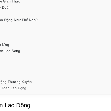
ời Gian Thực
Dự Đoán
h
Lao Động Như Thế Nào?
ch Ứng
oàn Lao Động
Động Thường Xuyên
n Toàn Lao Động
n Lao Động